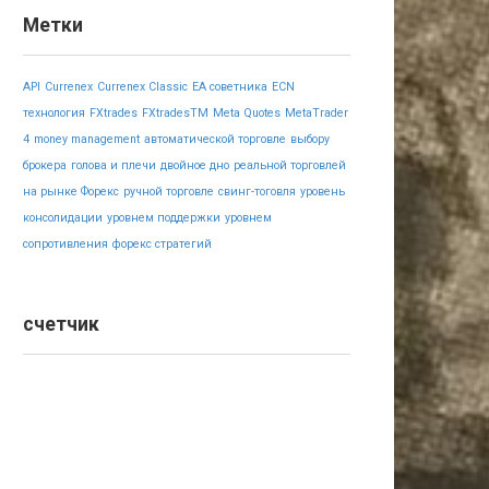
Метки
API
Currenex
Currenex Classic
EA советника
ECN
технология
FXtrades
FXtradesTM
Meta Quotes
MetaTrader
4
money management
автоматической торговле
выбору
брокера
голова и плечи
двойное дно
реальной торговлей
на рынке Форекс
ручной торговле
свинг-тоговля
уровень
консолидации
уровнем поддержки
уровнем
сопротивления
форекс стратегий
счетчик