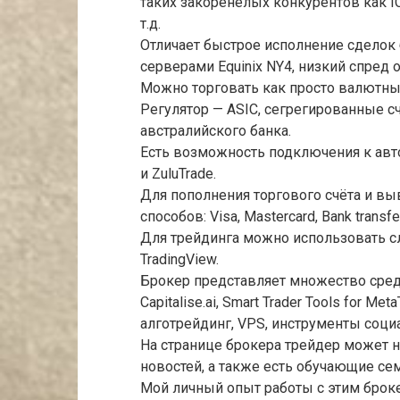
таких закоренелых конкурентов как IC 
т.д.
Отличает быстрое исполнение сделок
серверами Equinix NY4, низкий спред о
Можно торговать как просто валютными
Регулятор — ASIC, сегрегированные с
австралийского банка.
Есть возможность подключения к авт
и ZuluTrade.
Для пополнения торгового счёта и в
способов: Visa, Mastercard, Bank transfe
Для трейдинга можно использовать с
TradingView.
Брокер представляет множество средс
Capitalise.ai, Smart Trader Tools for Meta
алготрейдинг, VPS, инструменты соци
На странице брокера трейдер может н
новостей, а также есть обучающие се
Мой личный опыт работы с этим брок