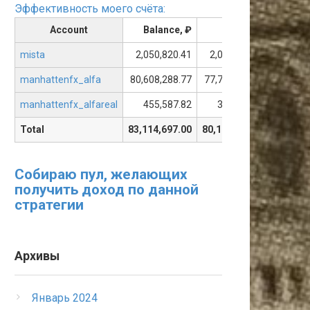
Эффективность моего счёта:
Account
Balance, ₽
Equity, ₽
Floa
mista
2,050,820.41
2,050,675.93
-
manhattenfx_alfa
80,608,288.77
77,772,190.83
-2,836
manhattenfx_alfareal
455,587.82
305,356.74
-150
Total
83,114,697.00
80,128,223.50
-2,986,
Собираю пул, желающих
получить доход по данной
стратегии
Архивы
Январь 2024