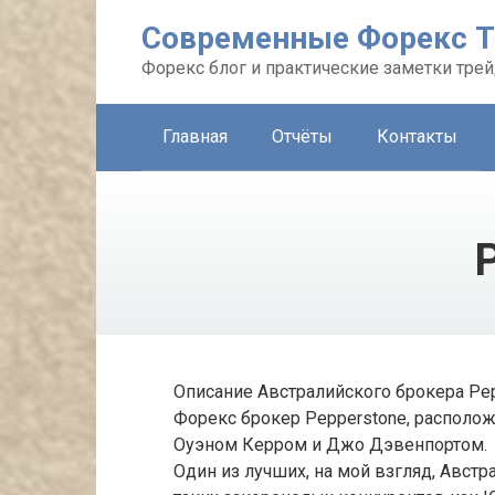
Перейти
Современные Форекс Т
к
контенту
Форекс блог и практические заметки тре
Главная
Отчёты
Контакты
P
Описание Австралийского брокера Pepp
Форекс брокер Pepperstone, располож
Оуэном Керром и Джо Дэвенпортом.
Один из лучших, на мой взгляд, Авст