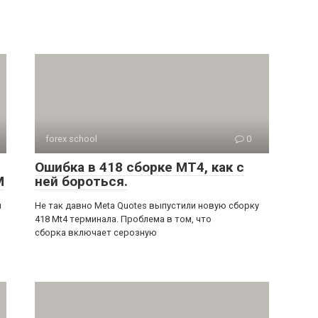
forex school
0
Ошибка в 418 сборке MT4, как с
M
ней бороться.
я
Не так давно Meta Quotes выпустили новую сборку
418 Mt4 терминала. Проблема в том, что
сборка включает серозную