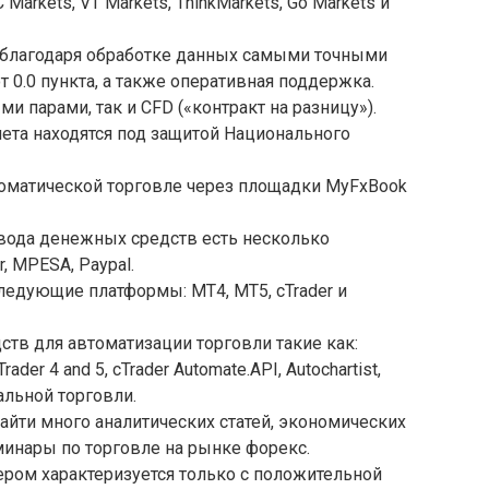
Markets, VT Markets, ThinkMarkets, Go Markets и
 благодаря обработке данных самыми точными
т 0.0 пункта, а также оперативная поддержка.
 парами, так и CFD («контракт на разницу»).
чета находятся под защитой Национального
оматической торговле через площадки MyFxBook
ывода денежных средств есть несколько
r, MPESA, Paypal.
ледующие платформы: MT4, MT5, cTrader и
тв для автоматизации торговли такие как:
Trader 4 and 5, cTrader Automate.API, Autochartist,
альной торговли.
айти много аналитических статей, экономических
минары по торговле на рынке форекс.
ером характеризуется только с положительной