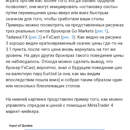
играть против Вас. Более того, когда баланс ордеров
позволяет, они могут инициировать «остановку охоты»
путем перемещения цены вверх или вниз быстрым
скачком для того, чтобы сработали ваши стопы.
Примеры можно посмотреть на представленных рисунках
трех реальных счетов брокеров Go Markets (
рис.1
),
Tadawul FX (
рис.2
) и FxCast (
рис. 3
). Как видно на рисунке
3 хорошо виден кратковременный скачек цены где-то на
3.1 пункта, после чего цена вновь вернулась на тот же
уровень. На двух других брокерах такого поведения цены
не наблюдалось. Отсюда можно сделать вывод, что
брокер FxCast, вероятно, знал о будущем поведении цен
на валютную пару EurUsd (а она, как мы видим
впоследствии пошла вниз) и собрал таким образом один
или несколько близлежащих стопов.
На нижней картинке представлен пример того, как можно
управлять спредом и ценой с помощью MetaTrader 4
маркет-мейкера.