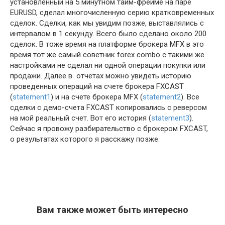
установленный на 5 минутном тайм-фрейме на паре
EURUSD, сделал многочисленную серию кратковременных
сделок. Сделки, как мы увидим позже, выставлялись с
интервалом в 1 секунду. Всего было сделано около 200
сделок. В тоже время на платформе брокера MFX в это
время тот же самый советник forex combo с такими же
настройками не сделал ни одной операции покупки или
продажи. Далее в отчетах можно увидеть историю
проведенных операций на счете брокера FXCAST
(
statement1
) и на счете брокера MFX (
statement2
). Все
сделки с демо-счета FXCAST копировались с реверсом
на мой реальный счет. Вот его история (
statement3
).
Сейчас я провожу разбирательство с брокером FXCAST,
о результатах которого я расскажу позже.
Вам также может быть интересно