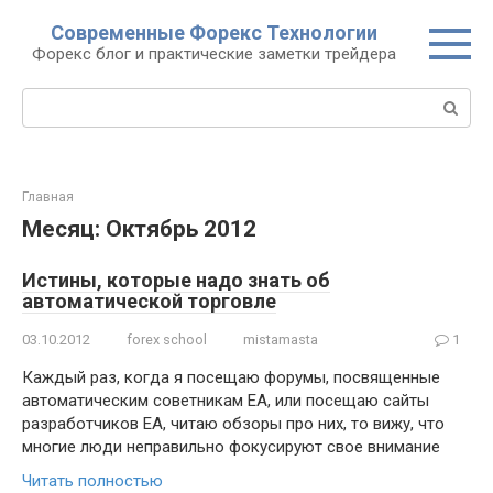
Перейти
Современные Форекс Технологии
к
Форекс блог и практические заметки трейдера
контенту
Поиск:
Главная
Месяц:
Октябрь 2012
Истины, которые надо знать об
автоматической торговле
03.10.2012
forex school
mistamasta
1
Каждый раз, когда я посещаю форумы, посвященные
автоматическим советникам EA, или посещаю сайты
разработчиков EA, читаю обзоры про них, то вижу, что
многие люди неправильно фокусируют свое внимание
Читать полностью