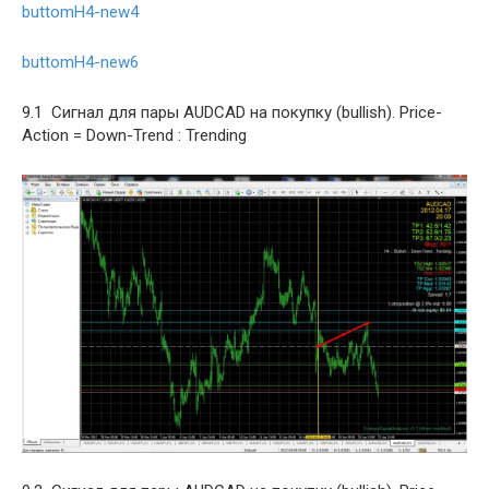
buttomH4-new4
buttomH4-new6
9.1 Сигнал для пары AUDCAD на покупку (bullish). Price-
Action = Down-Trend : Trending