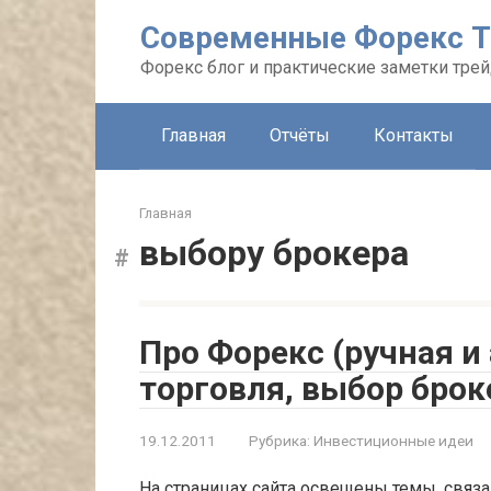
Перейти
Современные Форекс Т
к
контенту
Форекс блог и практические заметки тре
Главная
Отчёты
Контакты
Главная
выбору брокера
Про Форекс (ручная и
торговля, выбор брок
19.12.2011
Рубрика:
Инвестиционные идеи
На страницах сайта освещены темы, связ