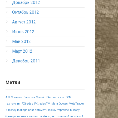
Декабрь 2012
Октябрь 2012
Август 2012
Июнь 2012
Май 2012
Март 2012
Декабрь 2011
Метки
API
Currenex
Currenex Classic
EA советника
ECN
технология
FXtrades
FXtradesTM
Meta Quotes
MetaTrader
4
money management
автоматической торговле
выбору
брокера
голова и плечи
двойное дно
реальной торговлей