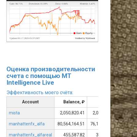
Оценка производительности
счета с помощью MT
Intelligence Live
Эффективность моего счёта:
Account
Balance, ₽
Equity, ₽
Floa
mista
2,050,820.41
2,050,675.93
-
manhattenfx_alfa
80,564,164.51
76,169,912.17
-4,394
manhattenfx_alfareal
455,587.82
305,356.74
-150