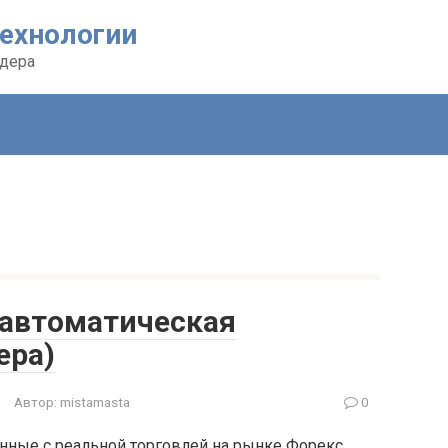
ехнологии
йдера
 автоматическая
ера)
Автор:
mistamasta
0
анные с реальной торговлей на рынке Форекс.