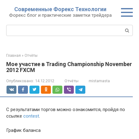
Перейти
Современные Форекс Технологии
к
Форекс блог и практические заметки трейдера
контенту
Поиск:
Главная
»
Отчёты
Мое участие в Trading Championship November
2012 FXCM
Опубликовано:
14.12.2012
Отчёты
mistamasta
С результатами торгов можно ознакомится, пройдя по
ссылке
contest
.
График баланса