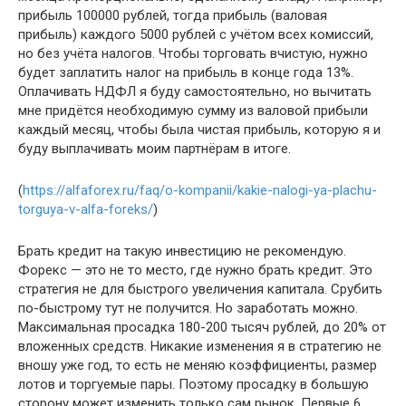
прибыль 100000 рублей, тогда прибыль (валовая
прибыль) каждого 5000 рублей с учётом всех комиссий,
но без учёта налогов. Чтобы торговать вчистую, нужно
будет заплатить налог на прибыль в конце года 13%.
Оплачивать НДФЛ я буду самостоятельно, но вычитать
мне придётся необходимую сумму из валовой прибыли
каждый месяц, чтобы была чистая прибыль, которую я и
буду выплачивать моим партнёрам в итоге.
(
https://alfaforex.ru/faq/o-kompanii/kakie-nalogi-ya-plachu-
torguya-v-alfa-foreks/
)
Брать кредит на такую инвестицию не рекомендую.
Форекс — это не то место, где нужно брать кредит. Это
стратегия не для быстрого увеличения капитала. Срубить
по-быстрому тут не получится. Но заработать можно.
Максимальная просадка 180-200 тысяч рублей, до 20% от
вложенных средств. Никакие изменения я в стратегию не
вношу уже год, то есть не меняю коэффициенты, размер
лотов и торгуемые пары. Поэтому просадку в большую
сторону может изменить только сам рынок. Первые 6